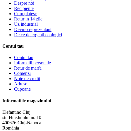
Despre noi
Recipiente
Cum platesc
Retur in 14 zile
Uz industrial
Devino reprezentant
De ce detergenti ecologici
Contul tau
Contul tau
Informatii personale
Retur de marfa
Comenzi
Note de credit
Adrese
Cupoane
Informatiile magazinului
Elefantino Cluj
str. Huedinului nr. 10
400676 Cluj-Napoca
România