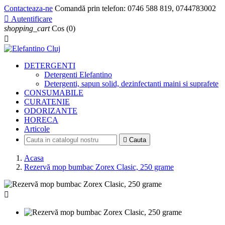
Contacteaza-ne
Comandă prin telefon:
0746 588 819, 0744783002

Autentificare
shopping_cart
Cos
(0)

DETERGENTI
Detergenti Elefantino
Detergenti, sapun solid, dezinfectanti maini si suprafete
CONSUMABILE
CURATENIE
ODORIZANTE
HORECA
Articole

Cauta
Acasa
Rezervă mop bumbac Zorex Clasic, 250 grame
